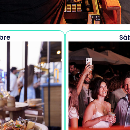
bre
Sá