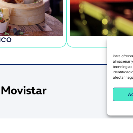
ICO
Para ofrecer
almacenar y/
tecnologías
identificaci
afectar nega
A